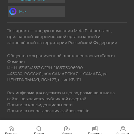
Max
*Instagram — продукт компании Meta Platforms Inc.,
признанной экстремистской организацией и
запрещённой на территории Российской Федерации.
Общество с ограниченной ответственностью «Таргет
Фэмили»
ИНН: 6316241557 ОГРН: 1186313006990
443080, РОССИЯ, обл САМАРСКАЯ, г САМАРА, ул
ЦЕНТРАЛЬНАЯ, ДОМ 27, офис КВ. 111
Вся информация о услугах и ценах, размещенных на
сайте, не является публичной офертой
Политика конфиденциальности
Политика использования файлов cookie
Главная
Поиск
Услуги
Проекты
Контакты