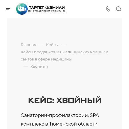
ТАРГЕТ ФЭМИЛИ
агенство интернет-маркетинга
—
—
Главная
Кейсы
Кейсы продвижения медицинских клиник и
сайтов в сфере медицины
—
Хвойный
КЕЙС: ХВОЙНЫЙ
Cанаторий-профилакторий, SPA
комплекс в Тюменской области