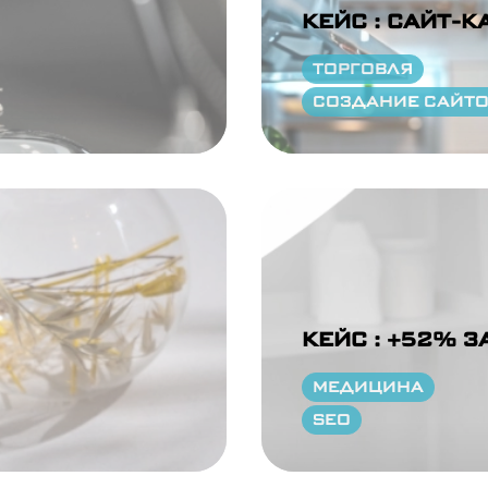
КЕЙС : САЙТ-К
ТОРГОВЛЯ
СОЗДАНИЕ САЙТ
КЕЙС : +52% З
МЕДИЦИНА
SEO