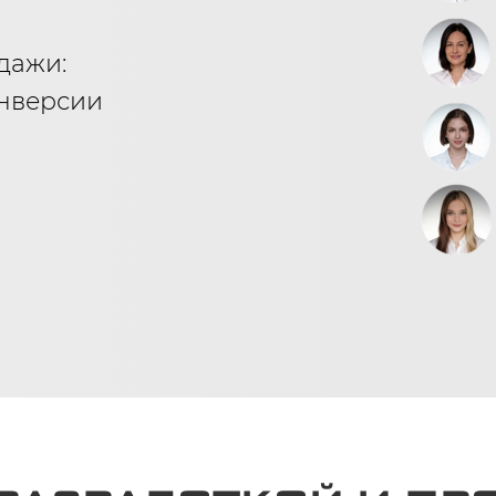
дажи:
онверсии