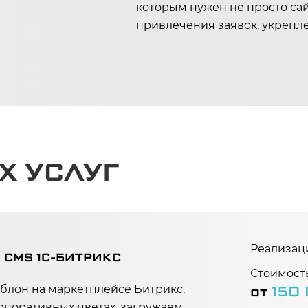
которым нужен не просто са
привлечения заявок, укрепле
Х УСЛУГ
Реализац
 CMS 1C-БИТРИКС
Стоимость
от
150
лон на маркетплейсе Битрикс.
рпоративных цветах, загружаем