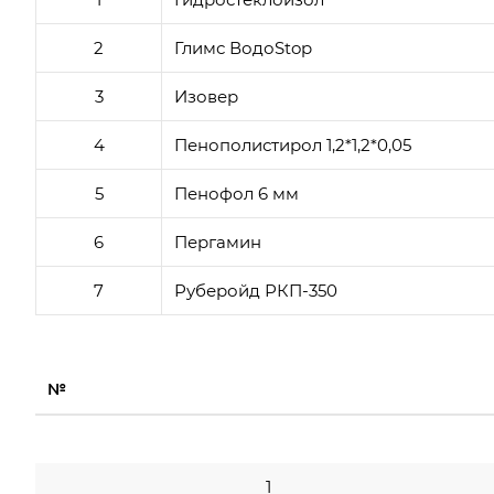
2
Глимс ВодоStop
3
Изовер
4
Пенополистирол 1,2*1,2*0,05
5
Пенофол 6 мм
6
Пергамин
7
Руберойд РКП-350
№
1