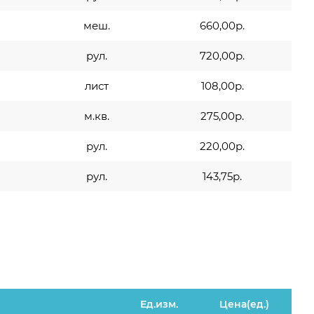
меш.
660,00р.
рул.
720,00р.
лист
108,00р.
м.кв.
275,00р.
рул.
220,00р.
рул.
143,75р.
Ед.изм.
Цена(ед.)