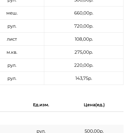
меш.
660,00р.
рул.
720,00р.
лист
108,00р.
м.кв.
275,00р.
рул.
220,00р.
рул.
143,75р.
Ед.изм.
Цена(ед.)
рул.
500,00р.