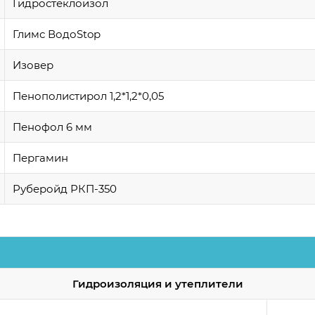
Гидростеклоизол
Глимс ВодоStop
Изовер
Пенополистирол 1,2*1,2*0,05
Пенофол 6 мм
Пергамин
Руберойд РКП-350
Гидроизоляция и утеплители