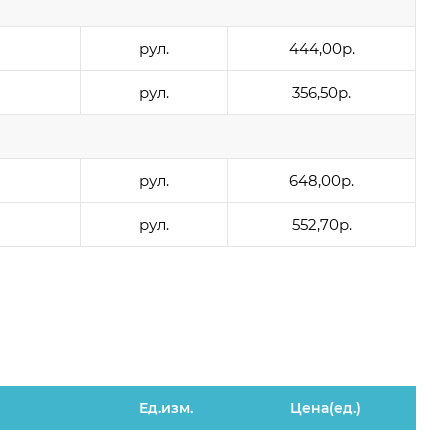
рул.
444,00р.
рул.
356,50р.
рул.
648,00р.
рул.
552,70р.
Ед.изм.
Цена(ед.)