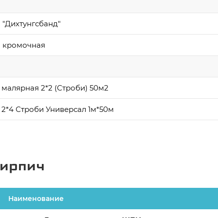
 "Дихтунгсбанд"
а кромочная
 малярная 2*2 (Строби) 50м2
 2*4 Строби Универсал 1м*50м
кирпич
Наименование