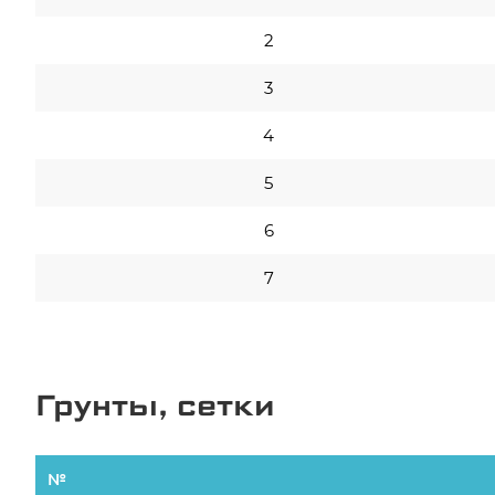
2
3
4
5
6
7
Грунты, сетки
№