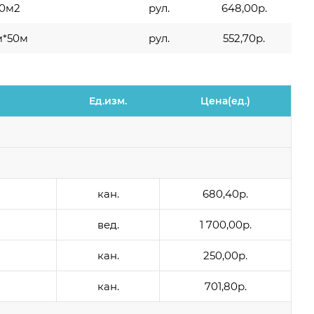
50м2
рул.
648,00р.
м*50м
рул.
552,70р.
Ед.изм.
Цена(ед.)
кан.
680,40р.
вед.
1 700,00р.
кан.
250,00р.
кан.
701,80р.