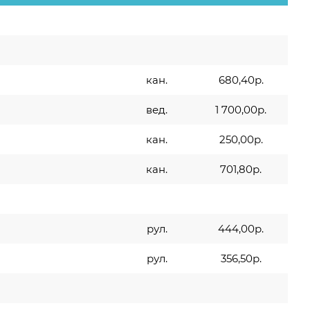
кан.
680,40р.
вед.
1 700,00р.
кан.
250,00р.
кан.
701,80р.
рул.
444,00р.
рул.
356,50р.