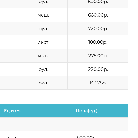
рул.
500,00р.
меш.
660,00р.
рул.
720,00р.
лист
108,00р.
м.кв.
275,00р.
рул.
220,00р.
рул.
143,75р.
Ед.изм.
Цена(ед.)
рул.
500,00р.