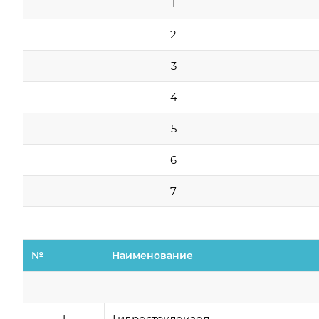
1
2
3
4
5
6
7
№
Наименование
1
Гидростеклоизол