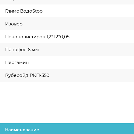
Глимс ВодоStop
Изовер
Пенополистирол 1,2*1,2*0,05
Пенофол 6 мм
Пергамин
Руберойд РКП-350
Наименование