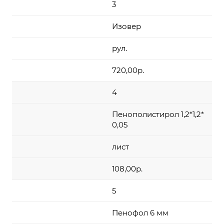
3
Изовер
рул.
720,00р.
4
Пенополистирол 1,2*1,2*
0,05
лист
108,00р.
5
Пенофол 6 мм