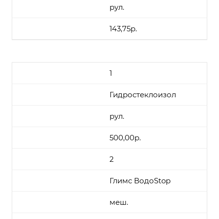
рул.
143,75р.
1
Гидростеклоизол
рул.
500,00р.
2
Глимс ВодоStop
меш.