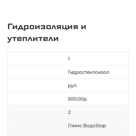
Гидроизоляция и
утеплители
1
Гидростеклоизол
рул.
500,00р.
2
Глимс ВодоStop