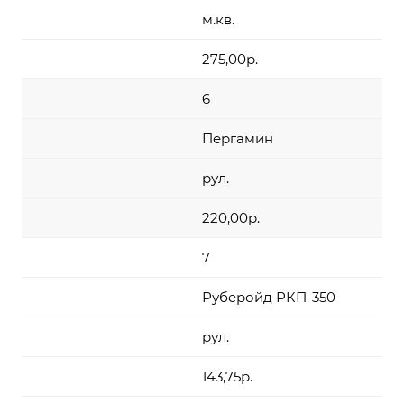
м.кв.
275,00р.
6
Пергамин
рул.
220,00р.
7
Руберойд РКП-350
рул.
143,75р.