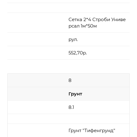
Сетка 2*4 Строби Униве
рсал 1м*50м
рул.
552,70р.
8
Грунт
8.1
Грунт "Тифенгрунд"