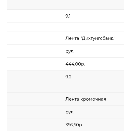
9.1
Лента "Дихтунгсбанд"
рул.
444,00р.
9.2
Лента кромочная
рул.
356,50р.