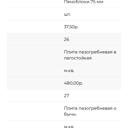
Пеноблоки 75 мм
шт.
37,50р.
26
Плита пазогребневая в
лагостойкая
м.кв.
480,00р.
27
Плита пазогребневая о
бычн.
м.кв.