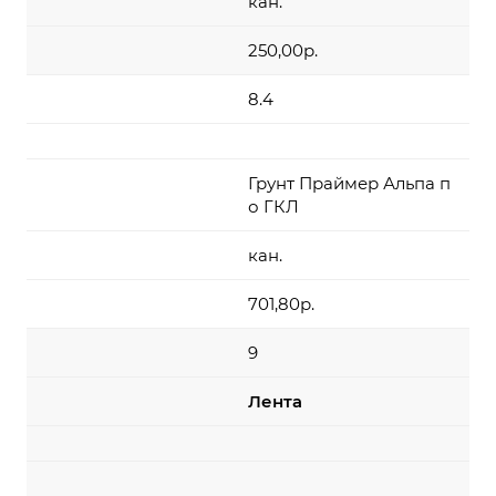
кан.
250,00р.
8.4
Грунт Праймер Альпа п
о ГКЛ
кан.
701,80р.
9
Лента