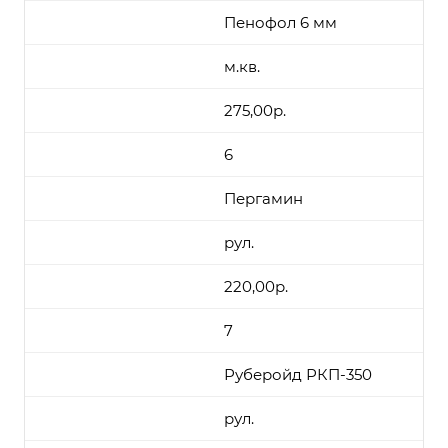
Пенофол 6 мм
м.кв.
275,00р.
6
Пергамин
рул.
220,00р.
7
Руберойд РКП-350
рул.