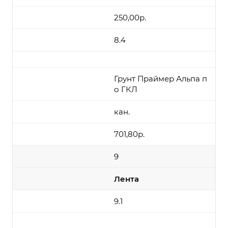
250,00р.
8.4
Грунт Праймер Альпа п
о ГКЛ
кан.
701,80р.
9
Лента
9.1