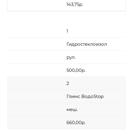
143,75р.
1
Гидростеклоизол
рул.
500,00р.
2
Глимс ВодоStop
меш.
660,00р.