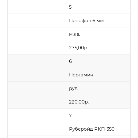
5
Пенофол 6 мм
м.кв.
275,00р.
6
Пергамин
рул.
220,00р.
7
Руберойд РКП-350