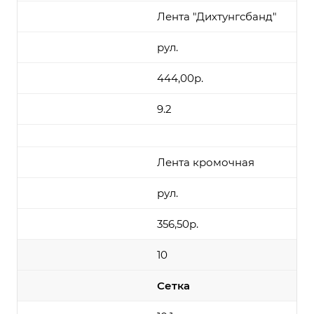
Лента "Дихтунгсбанд"
рул.
444,00р.
9.2
Лента кромочная
рул.
356,50р.
10
Сетка