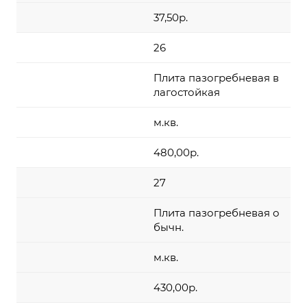
37,50р.
26
Плита пазогребневая в
лагостойкая
м.кв.
480,00р.
27
Плита пазогребневая о
бычн.
м.кв.
430,00р.