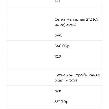
10.1
Сетка малярная 2*2 (Ст
роби) 50м2
рул.
648,00р.
10.2
Сетка 2*4 Строби Униве
рсал 1м*50м
рул.
552,70р.